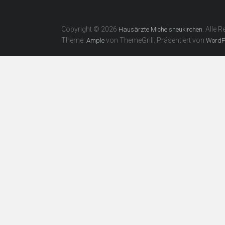
Copyright © 2026
. Alle 
Hausärzte Michelsneukirchen
Theme:
von ThemeGrill. Präsentiert von
Ample
WordP